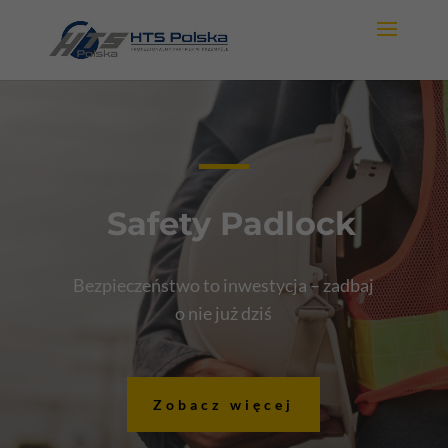
Safety Padlock
Bezpieczeństwo to inwestycja – zadbaj
o nie już dziś
Zobacz więcej