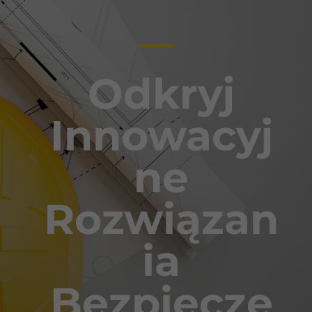
Odkryj
Innowacyj
ne
Rozwiązan
ia
Bezpiecze